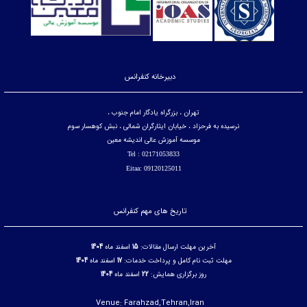
دبیرخانه کنفرانس
تهران ، بزرگراه یادگار امام جنوب ،
نرسیده به فرحزاد ، خیابان ایثارگران شمالی ، نبش کوهسار سوم
موسسه آموزش عالی اندیشه معین
Tel : 02171053833
Eitaa: 09120125011
تاریخ های مهم کنفرانس
آخرین مهلت ارسال مقالات:
15
اسفند ماه
1404
مهلت ثبت نام کامل و پرداخت خدمات:
17
اسفند ماه
1404
روز برگزاری همایش:
22
اسفند ماه
1404
Venue: Farahzad,Tehran,Iran